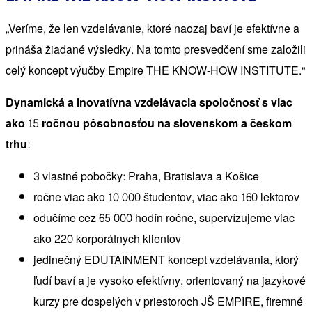
„Veríme, že len vzdelávanie, ktoré naozaj baví je efektívne a
prináša žiadané výsledky. Na tomto presvedčení sme založili
celý koncept výučby Empire THE KNOW-HOW INSTITUTE.“
Dynamická a inovatívna vzdelávacia spoločnosť s viac
ako 15 ročnou pôsobnosťou na slovenskom a českom
trhu:
3 vlastné pobočky: Praha, Bratislava a Košice
ročne viac ako 10 000 študentov, viac ako 160 lektorov
odučíme cez 65 000 hodín ročne, supervízujeme viac
ako 220 korporátnych klientov
jedinečný EDUTAINMENT koncept vzdelávania, ktorý
ľudí baví a je vysoko efektívny, orientovaný na jazykové
kurzy pre dospelých v priestoroch JŠ EMPIRE, firemné